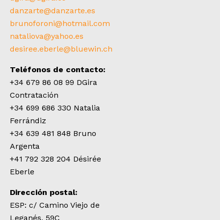
danzarte@danzarte.es
brunoforoni@hotmail.com
nataliova@yahoo.es
desiree.eberle@bluewin.ch
Teléfonos de contacto:
+34 679 86 08 99 DGira
Contratación
+34 699 686 330 Natalia
Ferrándiz
+34 639 481 848 Bruno
Argenta
+41 792 328 204 Désirée
Eberle
Dirección postal:
ESP: c/ Camino Viejo de
Leganés, 59C